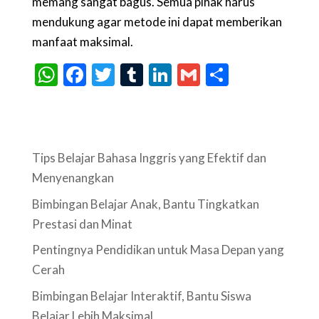
memang sangat bagus. Semua pihak harus
mendukung agar metode ini dapat memberikan
manfaat maksimal.
W
F
T
T
Li
G
S
h
ac
w
u
n
m
h
at
e
itt
m
ke
ai
ar
s
b
er
bl
dI
l
e
Tips Belajar Bahasa Inggris yang Efektif dan
A
o
r
n
Menyenangkan
p
o
Bimbingan Belajar Anak, Bantu Tingkatkan
p
k
Prestasi dan Minat
Pentingnya Pendidikan untuk Masa Depan yang
Cerah
Bimbingan Belajar Interaktif, Bantu Siswa
Belajar Lebih Maksimal