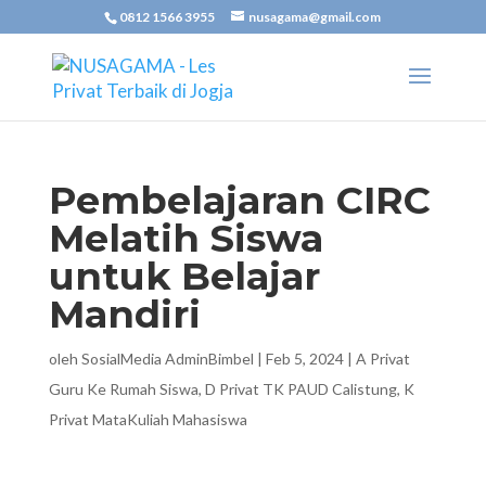
0812 1566 3955
nusagama@gmail.com
Pembelajaran CIRC
Melatih Siswa
untuk Belajar
Mandiri
oleh
SosialMedia AdminBimbel
|
Feb 5, 2024
|
A Privat
Guru Ke Rumah Siswa
,
D Privat TK PAUD Calistung
,
K
Privat MataKuliah Mahasiswa