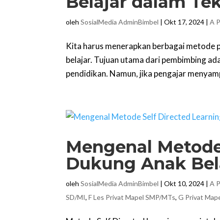
Belajar dalam Te
oleh
SosialMedia AdminBimbel
|
Okt 17, 2024
|
A P
Kita harus menerapkan berbagai metode p
belajar. Tujuan utama dari pembimbing ad
pendidikan. Namun, jika pengajar menyamp
Mengenal Metode 
Dukung Anak Bela
oleh
SosialMedia AdminBimbel
|
Okt 10, 2024
|
A P
SD/MI
,
F Les Privat Mapel SMP/MTs
,
G Privat Ma