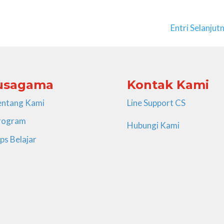
Entri Selanjut
usagama
Kontak Kami
entang Kami
Line Support CS
rogram
Hubungi Kami
ps Belajar