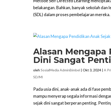
Metode Self Directed Learning menciptak
belakangan. Bahkan, banyak sekolah dan l
(SDL) dalam proses pembelajaran mereka. 
Alasan Mengapa 
Dini Sangat Pent
oleh
SosialMedia AdminBimbel
|
Okt 3, 2024
|
A Pr
SD/MI
Pada usia dini, anak-anak ada di fase pe
mampu menyerap segala informasi dengan s
sejak dini sangat berperan penting. Penti