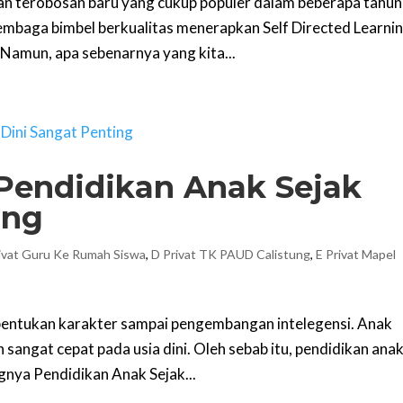
an terobosan baru yang cukup populer dalam beberapa tahun
embaga bimbel berkualitas menerapkan Self Directed Learni
Namun, apa sebenarnya yang kita...
Pendidikan Anak Sejak
ing
ivat Guru Ke Rumah Siswa
,
D Privat TK PAUD Calistung
,
E Privat Mapel
mbentukan karakter sampai pengembangan intelegensi. Anak
angat cepat pada usia dini. Oleh sebab itu, pendidikan ana
ngnya Pendidikan Anak Sejak...