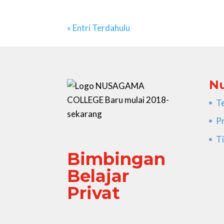
« Entri Terdahulu
N
T
P
Ti
Bimbingan
Belajar
Privat