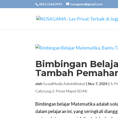
0812 1566 3955
nusagama@gmail.com
Bimbingan Belaja
Tambah Pemaham
oleh
SosialMedia AdminBimbel
|
Nov 7, 2024
|
A Pr
Calistung
,
E Privat Mapel SD/MI
Bimbingan belajar Matematika adalah solu
dalam pelajaran ini, yang seringkali dia