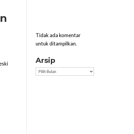
an
Tidak ada komentar
l
untuk ditampilkan.
Arsip
eski
Arsip